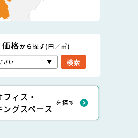
価格
を
から探す(円／㎡)
検索
オフィス・
を探す
キングスペース