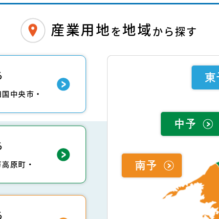
産業用地
地域
を
から探す
る
東
四国中央市・
中予
る
万高原町・
南予
る