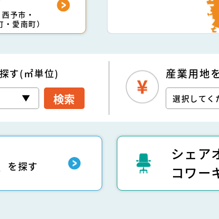
・西予市・
町・愛南町）
産業用地
探す(㎡単位)
検索
シェア
ス
を探す
コワー