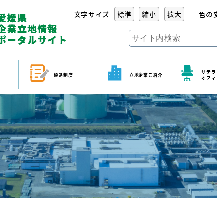
文字サイズ
標準
縮小
拡大
色の
サテラ
優遇制度
立地企業ご紹介
オフィ