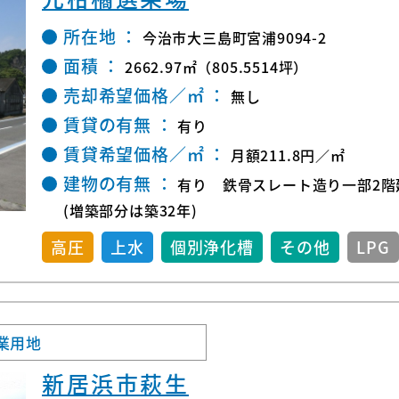
所在地 ：
今治市大三島町宮浦9094-2
面積 ：
2662.97㎡（805.5514坪）
売却希望価格／㎡ ：
無し
賃貸の有無 ：
有り
賃貸希望価格／㎡ ：
月額211.8円／㎡
建物の有無 ：
有り 鉄骨スレート造り一部2階
(増築部分は築32年)
高圧
上水
個別浄化槽
その他
LPG
業用地
新居浜市萩生